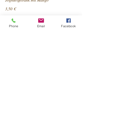
3,50 €
Phone
Email
Facebook
Warmer Apfelstrudel
mit Vanillesauce und Sahne
3,90 €